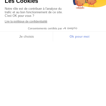
Appeler
Localisation
Bienvenue
Les praticiens et assistantes du
Centre
Dentaire Sérénité
vous souhaitent la
bienvenue sur leur site Internet destiné à vous
donner les meilleures informations
pédagogiques et conseils sur votre
santé
bucco-dentaire
.
Installé au
Havre
, au cœur de la Résidence de