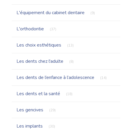
Articles Count
L'équipement du cabinet dentaire
(9)
Articles Count
L'orthodontie
(37)
Articles Count
Les choix esthétiques
(13)
Articles Count
Les dents chez l'adulte
(8)
Articles Count
Les dents de l’enfance à l’adolescence
(14)
Articles Count
Les dents et la santé
(18)
Articles Count
Les gencives
(29)
Articles Count
Les implants
(30)