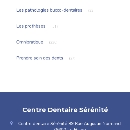
Articles Count
Les pathologies bucco-dentaires
(33)
Articles Count
Les prothèses
(51)
Articles Count
Omnipratique
(236)
Articles Count
Prendre soin des dents
(27)
Centre Dentaire Sérénité
Centre dentaire Sérénité 99 Rue Augustin Normand
76600
Le Havre