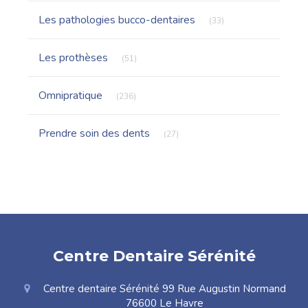
Articles Count
Les pathologies bucco-dentaires
(33)
Articles Count
Les prothèses
(51)
Articles Count
Omnipratique
(236)
Articles Count
Prendre soin des dents
(27)
Centre Dentaire Sérénité
Centre dentaire Sérénité 99 Rue Augustin Normand
76600
Le Havre