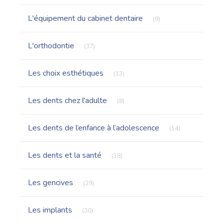
Articles Count
L'équipement du cabinet dentaire
(9)
Articles Count
L'orthodontie
(37)
Articles Count
Les choix esthétiques
(13)
Articles Count
Les dents chez l'adulte
(8)
Articles Count
Les dents de l’enfance à l’adolescence
(14)
Articles Count
Les dents et la santé
(18)
Articles Count
Les gencives
(29)
Articles Count
Les implants
(30)